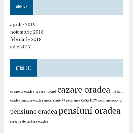
ARHIVE
aprilie 2019
noiembrie 2018
februarie 2018
iulie 2017
ETICHETE
cazare oradea
cazare in oradea
cazare nojorid
hoteluri
oradea
imagini oradea
motel route 79
pensiunea CASA MOV
pensiune nojorid
pensiuni oradea
pensiune oradea
soseaua de centura oradea